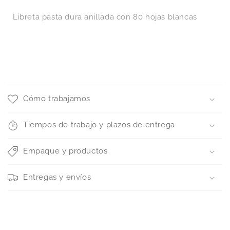
Libreta pasta dura anillada con 80 hojas blancas
C
o
Cómo trabajamos
n
t
Tiempos de trabajo y plazos de entrega
e
n
Empaque y productos
i
d
Entregas y envíos
o
d
e
s