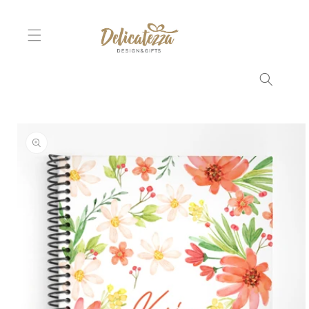
Ir
directamente
al contenido
Ir
directamente
a la
información
del producto