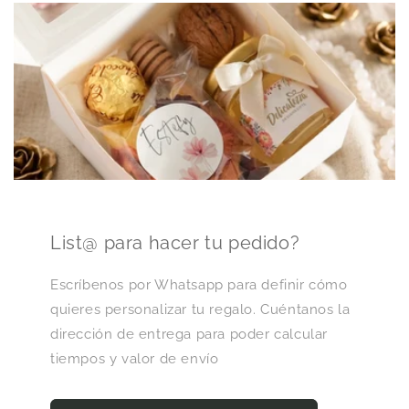
p
l
e
g
a
b
l
e
List@ para hacer tu pedido?
Escríbenos por Whatsapp para definir cómo
quieres personalizar tu regalo. Cuéntanos la
dirección de entrega para poder calcular
tiempos y valor de envío